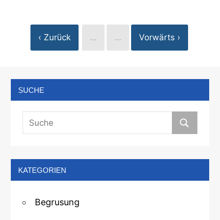
‹ Zurück
…
…
Vorwärts ›
SUCHE
KATEGORIEN
Begrusung