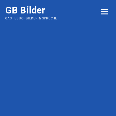
Skip
GB Bilder
to
MENU
content
GÄSTEBUCHBILDER & SPRÜCHE