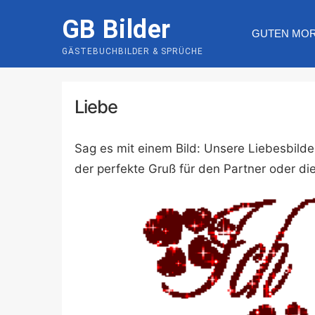
Skip
GB Bilder
to
GUTEN MO
content
GÄSTEBUCHBILDER & SPRÜCHE
Liebe
Sag es mit einem Bild: Unsere Liebesbild
der perfekte Gruß für den Partner oder di