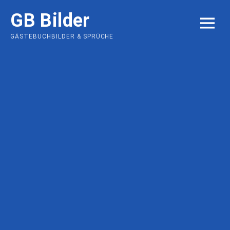
Skip
GB Bilder
to
MENU
content
GÄSTEBUCHBILDER & SPRÜCHE