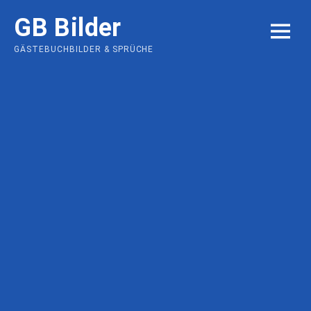
Skip
GB Bilder
to
MENU
content
GÄSTEBUCHBILDER & SPRÜCHE