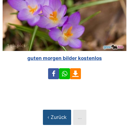
guten morgen bilder kostenlos
Facebook
WhatsApp
Download
‹ Zurück
…