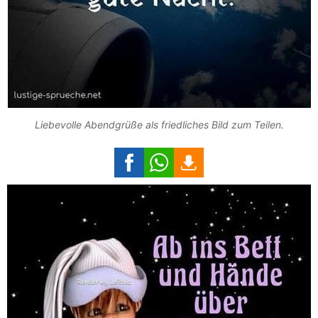
Liebevolle Abendgrüße als friedliches Bild zum Teilen.