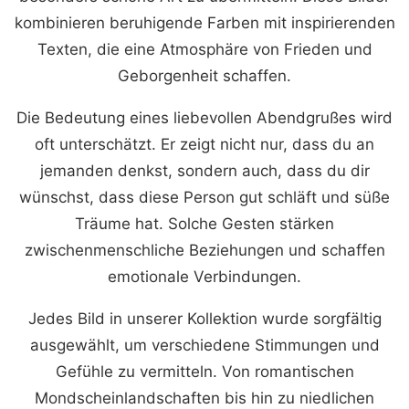
kombinieren beruhigende Farben mit inspirierenden
Texten, die eine Atmosphäre von Frieden und
Geborgenheit schaffen.
Die Bedeutung eines liebevollen Abendgrußes wird
oft unterschätzt. Er zeigt nicht nur, dass du an
jemanden denkst, sondern auch, dass du dir
wünschst, dass diese Person gut schläft und süße
Träume hat. Solche Gesten stärken
zwischenmenschliche Beziehungen und schaffen
emotionale Verbindungen.
Jedes Bild in unserer Kollektion wurde sorgfältig
ausgewählt, um verschiedene Stimmungen und
Gefühle zu vermitteln. Von romantischen
Mondscheinlandschaften bis hin zu niedlichen