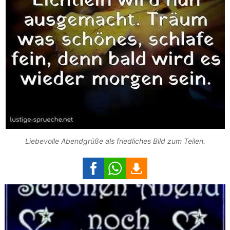
Liebevolle Abendgrüße als friedliches Bild zum Teilen.