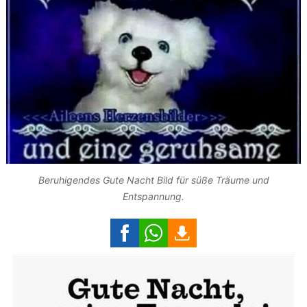
Beruhigendes Gute Nacht Bild für süße Träume und
Entspannung.