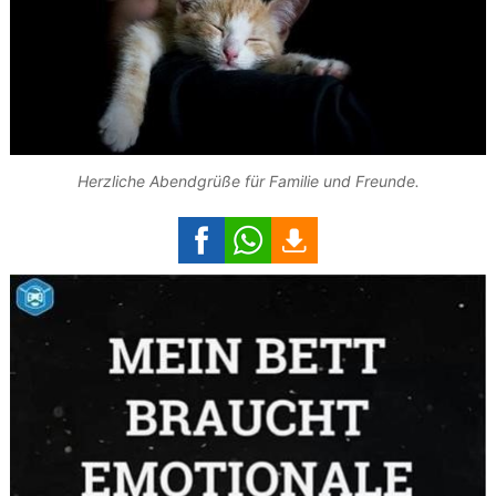
Herzliche Abendgrüße für Familie und Freunde.