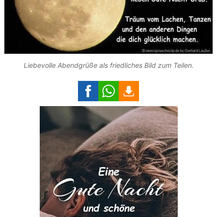
Liebevolle Abendgrüße als friedliches Bild zum Teilen.