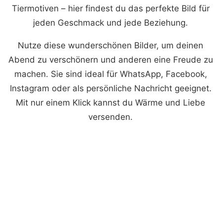
Tiermotiven – hier findest du das perfekte Bild für
jeden Geschmack und jede Beziehung.
Nutze diese wunderschönen Bilder, um deinen
Abend zu verschönern und anderen eine Freude zu
machen. Sie sind ideal für WhatsApp, Facebook,
Instagram oder als persönliche Nachricht geeignet.
Mit nur einem Klick kannst du Wärme und Liebe
versenden.