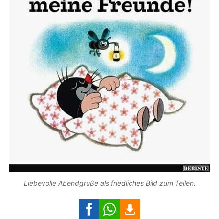
Liebevolle Abendgrüße als friedliches Bild zum Teilen.