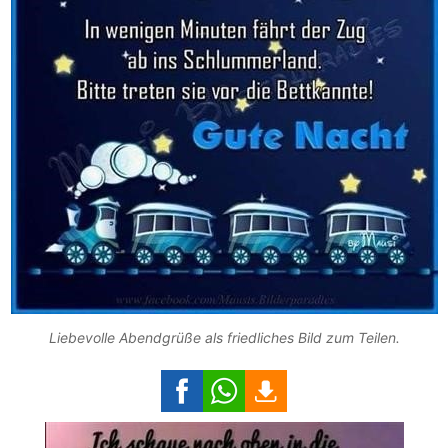
Liebevolle Abendgrüße als friedliches Bild zum Teilen.