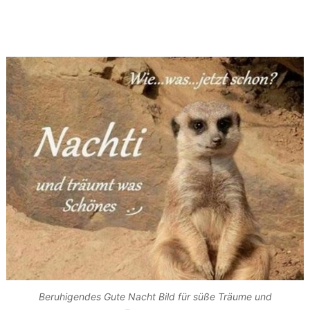
Beruhigendes Gute Nacht Bild für süße Träume und