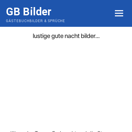
Skip
GB Bilder
to
MENU
content
GÄSTEBUCHBILDER & SPRÜCHE
lustige gute nacht bilder...