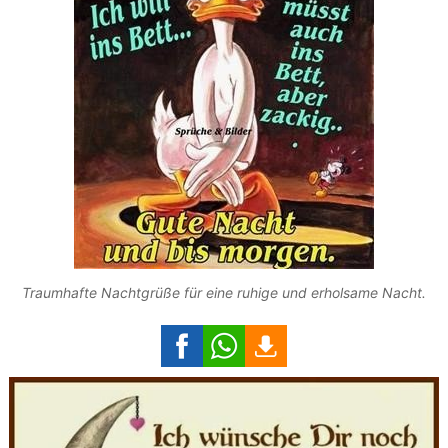
Traumhafte Nachtgrüße für eine ruhige und erholsame Nacht.