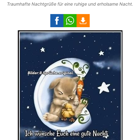
Traumhafte Nachtgrüße für eine ruhige und erholsame Nacht.