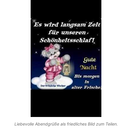
Liebevolle Abendgrüße als friedliches Bild zum Teilen.