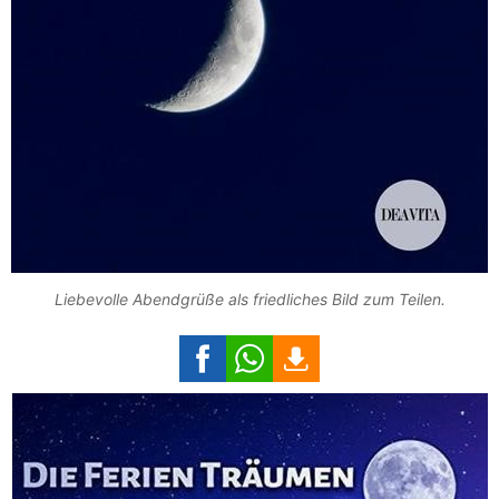
Liebevolle Abendgrüße als friedliches Bild zum Teilen.