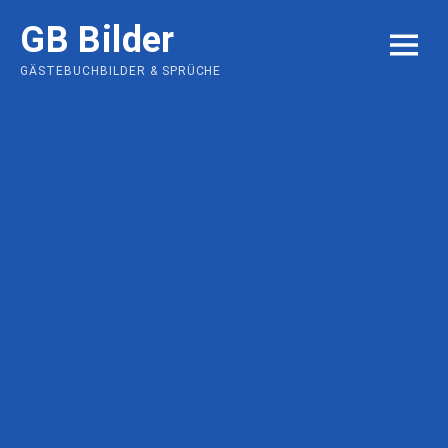
Skip
GB Bilder
to
MENU
content
GÄSTEBUCHBILDER & SPRÜCHE