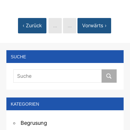
‹ Zurück
…
…
Vorwärts ›
SUCHE
KATEGORIEN
Begrusung