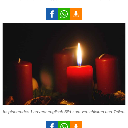
Inspirierendes 1 advent englisch Bild zum Verschicken und Teilen.