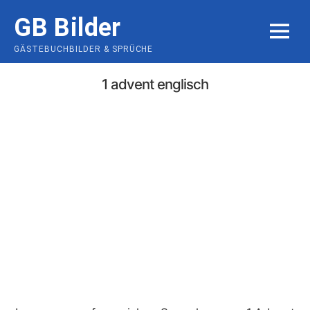
Skip
GB Bilder
to
MENU
content
GÄSTEBUCHBILDER & SPRÜCHE
1 advent englisch