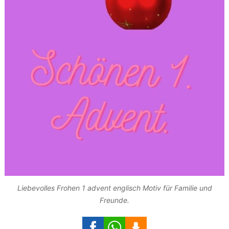
Liebevolles Frohen 1 advent englisch Motiv für Familie und
Freunde.