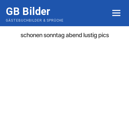
Skip
GB Bilder
to
MENU
content
GÄSTEBUCHBILDER & SPRÜCHE
schonen sonntag abend lustig pics