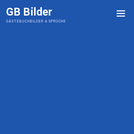
Skip
GB Bilder
to
MENU
content
GÄSTEBUCHBILDER & SPRÜCHE