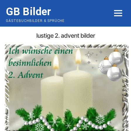
Skip
GB Bilder
to
MENU
content
GÄSTEBUCHBILDER & SPRÜCHE
lustige 2. advent bilder