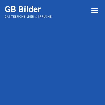
Skip
GB Bilder
to
MENU
content
GÄSTEBUCHBILDER & SPRÜCHE