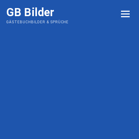
Skip
GB Bilder
to
MENU
content
GÄSTEBUCHBILDER & SPRÜCHE