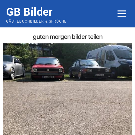
Skip
GB Bilder
to
MENU
content
GÄSTEBUCHBILDER & SPRÜCHE
guten morgen bilder teilen