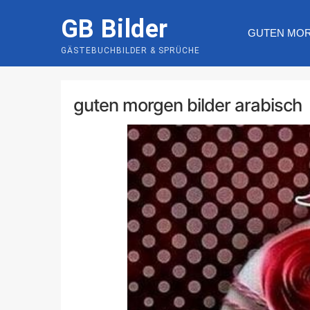
Skip
GB Bilder
to
GUTEN MO
content
GÄSTEBUCHBILDER & SPRÜCHE
guten morgen bilder arabisch