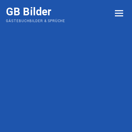
Skip
GB Bilder
to
MENU
content
GÄSTEBUCHBILDER & SPRÜCHE