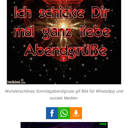
Wunderschönes Sonntagabendgruse gif Bild für WhatsApp und
soziale Medien.