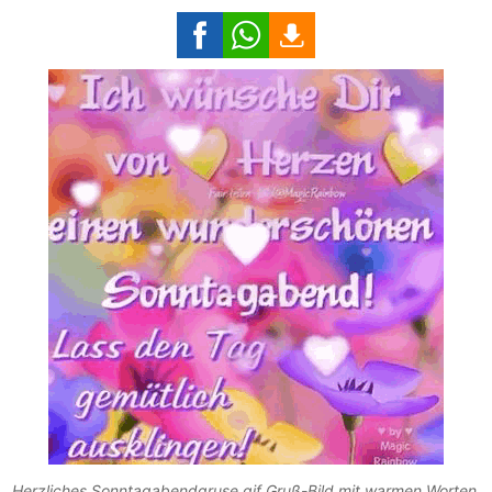
Herzliches Sonntagabendgruse gif Gruß-Bild mit warmen Worten.