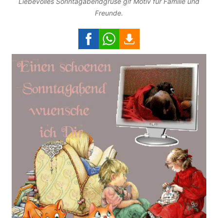
Liebevolles Sonntagabendgruse gif Motiv für Familie und
Freunde.