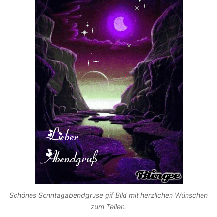
Schönes Sonntagabendgruse gif Bild mit herzlichen Wünschen
zum Teilen.