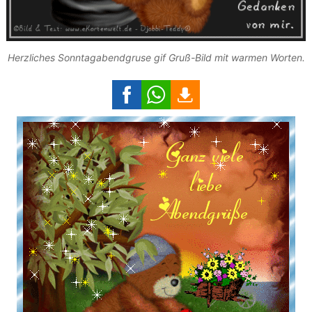
Herzliches Sonntagabendgruse gif Gruß-Bild mit warmen Worten.