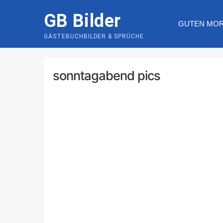
Skip
GB Bilder
to
GUTEN MO
content
GÄSTEBUCHBILDER & SPRÜCHE
sonntagabend pics