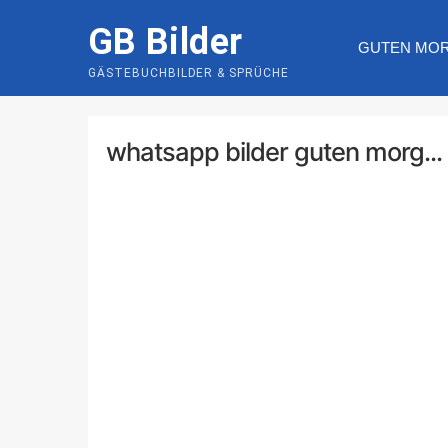
Skip
GB Bilder
to
GUTEN MO
content
GÄSTEBUCHBILDER & SPRÜCHE
whatsapp bilder guten morg...