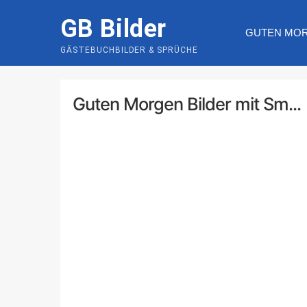
Skip
GB Bilder
to
GUTEN MO
content
GÄSTEBUCHBILDER & SPRÜCHE
Guten Morgen Bilder mit Sm...