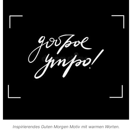
Inspirierendes Guten Morgen Motiv mit warmen Worten.