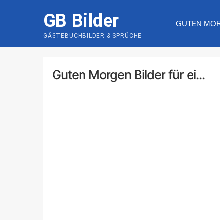
Skip
GB Bilder
to
GUTEN MO
content
GÄSTEBUCHBILDER & SPRÜCHE
Guten Morgen Bilder für ei...