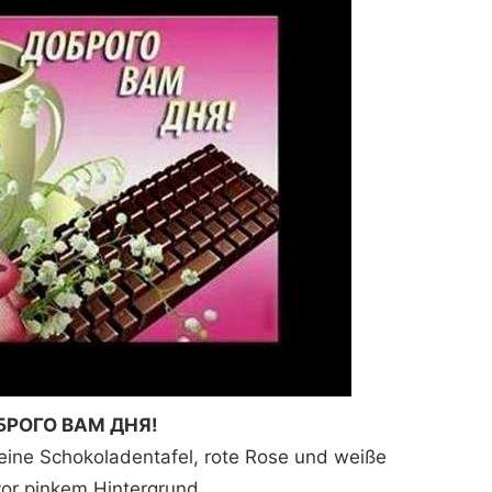
БРОГО ВАМ ДНЯ!
 eine Schokoladentafel, rote Rose und weiße
or pinkem Hintergrund.