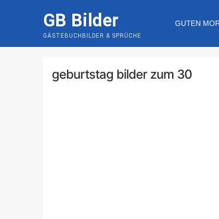
Skip
GB Bilder
to
GUTEN MO
content
GÄSTEBUCHBILDER & SPRÜCHE
geburtstag bilder zum 30