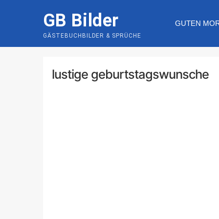
Skip
GB Bilder
to
GUTEN MO
content
GÄSTEBUCHBILDER & SPRÜCHE
lustige geburtstagswunsche