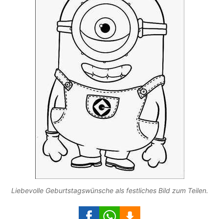
Liebevolle Geburtstagswünsche als festliches Bild zum Teilen.