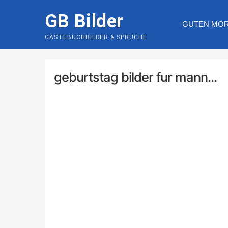
Skip
GB Bilder
to
GUTEN MO
content
GÄSTEBUCHBILDER & SPRÜCHE
geburtstag bilder fur mann...