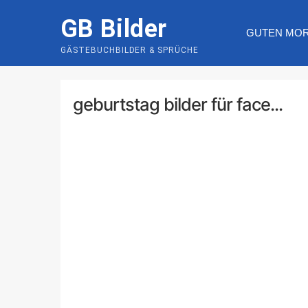
Skip
GB Bilder
to
GUTEN MO
content
GÄSTEBUCHBILDER & SPRÜCHE
geburtstag bilder für face...