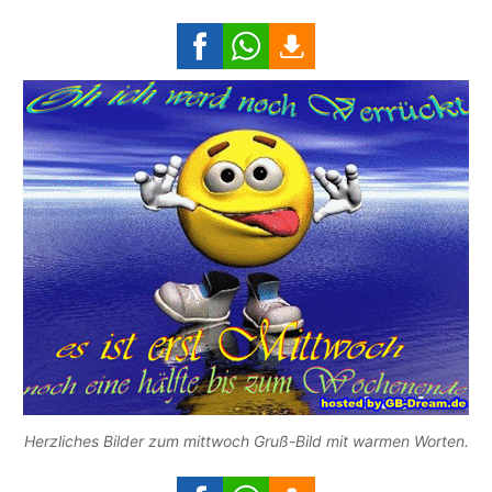
Herzliches Bilder zum mittwoch Gruß-Bild mit warmen Worten.