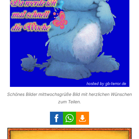
Schönes Bilder mittwochsgrüße Bild mit herzlichen Wünschen
zum Teilen.