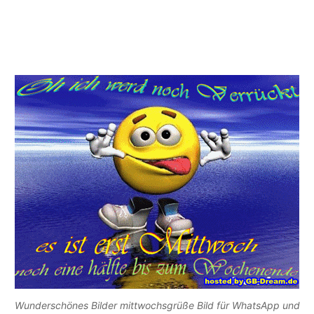
Wunderschönes Bilder mittwochsgrüße Bild für WhatsApp und