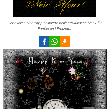
Liebevolles Whatsapp animierte neujahrswünsche Motiv für
Familie und Freunde.