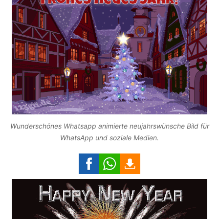
Wunderschönes Whatsapp animierte neujahrswünsche Bild für
WhatsApp und soziale Medien.