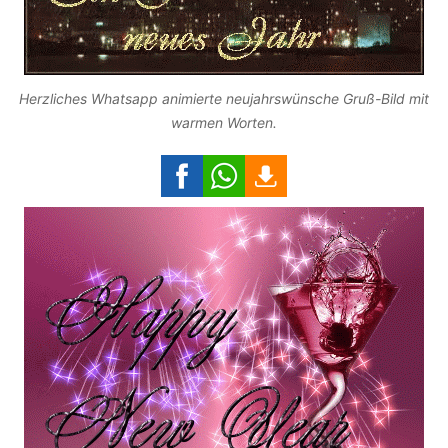
Herzliches Whatsapp animierte neujahrswünsche Gruß-Bild mit
warmen Worten.