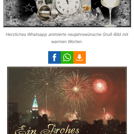
Herzliches Whatsapp animierte neujahrswünsche Gruß-Bild mit
warmen Worten.