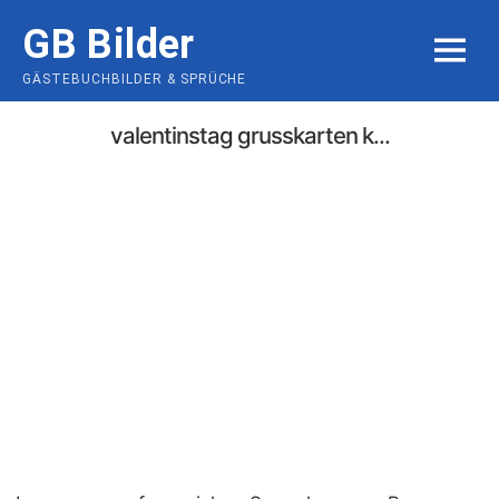
Skip
GB Bilder
to
MENU
content
GÄSTEBUCHBILDER & SPRÜCHE
valentinstag grusskarten k...