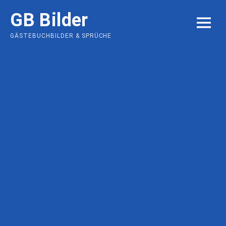
Skip
GB Bilder
to
MENU
content
GÄSTEBUCHBILDER & SPRÜCHE