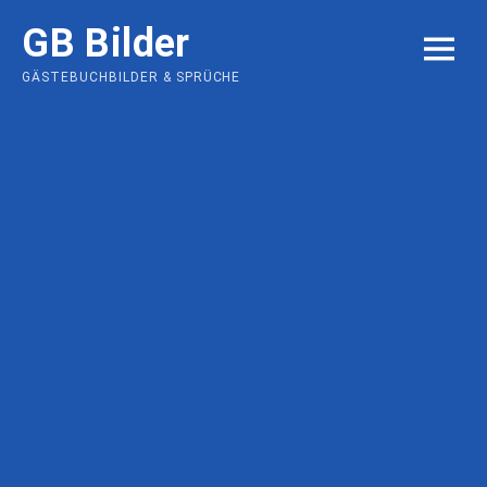
Skip
GB Bilder
to
MENU
content
GÄSTEBUCHBILDER & SPRÜCHE