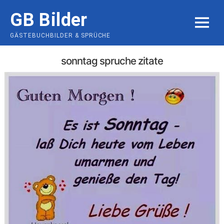
Skip
GB Bilder
to
MENU
content
GÄSTEBUCHBILDER & SPRÜCHE
sonntag spruche zitate