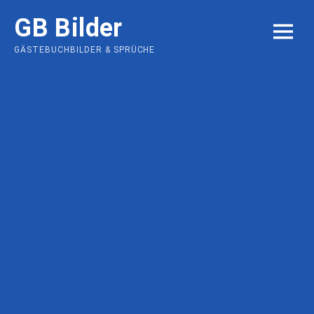
Skip
GB Bilder
to
MENU
content
GÄSTEBUCHBILDER & SPRÜCHE