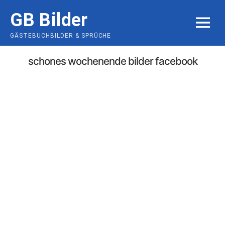
Skip
GB Bilder
to
MENU
content
GÄSTEBUCHBILDER & SPRÜCHE
schones wochenende bilder facebook