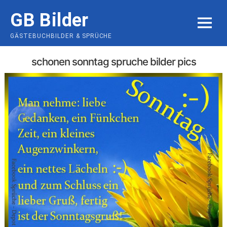
Skip
GB Bilder
to
MENU
content
GÄSTEBUCHBILDER & SPRÜCHE
schonen sonntag spruche bilder pics