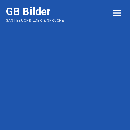
Skip
GB Bilder
to
MENU
content
GÄSTEBUCHBILDER & SPRÜCHE