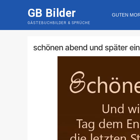
Skip
GB Bilder
to
GUTEN MO
content
GÄSTEBUCHBILDER & SPRÜCHE
schönen abend und später ein