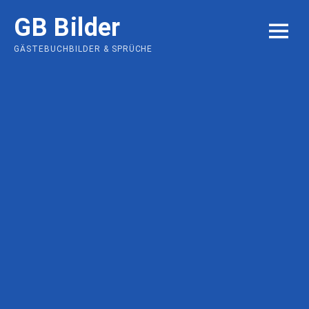
Skip
GB Bilder
to
MENU
content
GÄSTEBUCHBILDER & SPRÜCHE