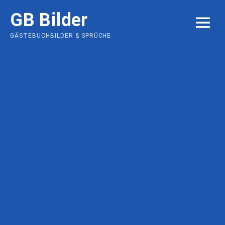
Skip
GB Bilder
to
MENU
content
GÄSTEBUCHBILDER & SPRÜCHE