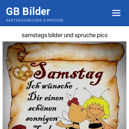
Skip
GB Bilder
to
MENU
content
GÄSTEBUCHBILDER & SPRÜCHE
samstags bilder und spruche pics