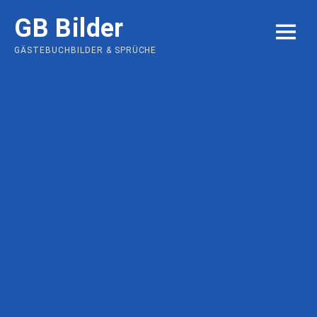
Skip
GB Bilder
to
MENU
content
GÄSTEBUCHBILDER & SPRÜCHE