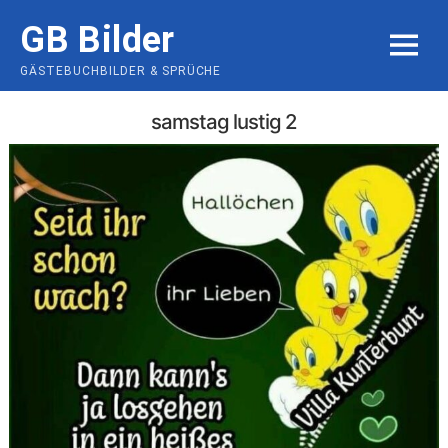
Skip
GB Bilder
to
MENU
content
GÄSTEBUCHBILDER & SPRÜCHE
samstag lustig 2