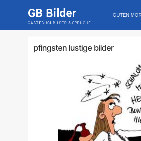
Skip
GB Bilder
to
GUTEN MO
content
GÄSTEBUCHBILDER & SPRÜCHE
pfingsten lustige bilder