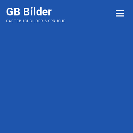
Skip
GB Bilder
to
MENU
content
GÄSTEBUCHBILDER & SPRÜCHE